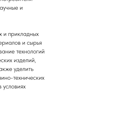
аучные и
х и прикладных
ериалов и сырья
вание технологий
ских изделий,
акже уделить
зино-технических
 условиях