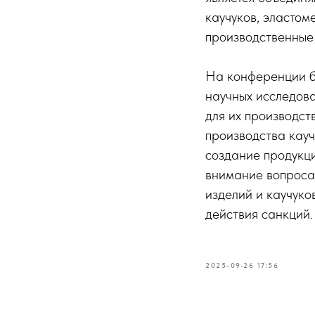
каучуков, эластом
производственные
На конференции б
научных исследова
для их производст
производства кауч
создание продукци
внимание вопроса
изделий и каучук
действия санкций.
2025-09-26 17:56