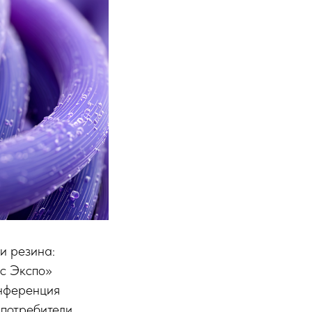
и резина:
с Экспо»
нференция
 потребители